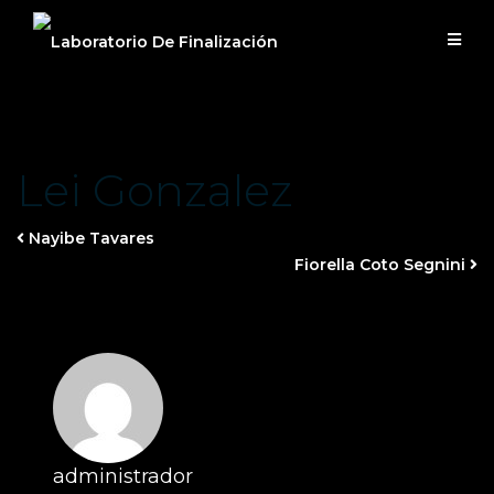
Saltar
al
contenido
Lei Gonzalez
Nayibe Tavares
Fiorella Coto Segnini
administrador