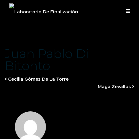
Saltar
al
contenido
Juan Pablo Di
Bitonto
Cecilia Gómez De La Torre
Maga Zevallos